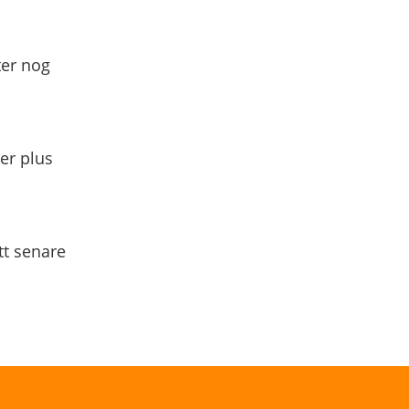
ter nog
yer plus
tt senare