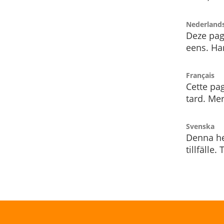
Nederland
Deze pag
eens. Har
Français
Cette pag
tard. Me
Svenska
Denna he
tillfälle