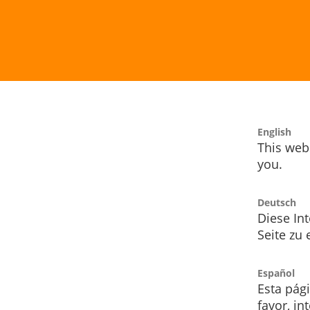
English
This webs
you.
Deutsch
Diese Int
Seite zu
Español
Esta pág
favor, i