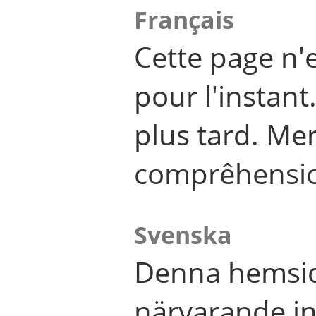
Français
Cette page n'
pour l'instant
plus tard. Me
comprêhensi
Svenska
Denna hemsid
närvarande in