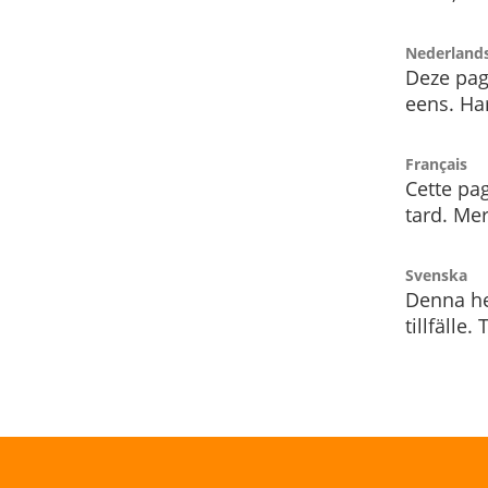
Nederland
Deze pag
eens. Har
Français
Cette pag
tard. Me
Svenska
Denna he
tillfälle