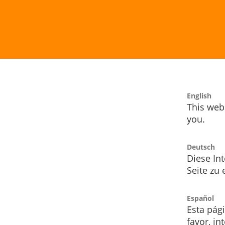
English
This webs
you.
Deutsch
Diese Int
Seite zu
Español
Esta pág
favor, i