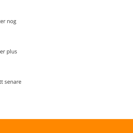
ter nog
yer plus
tt senare